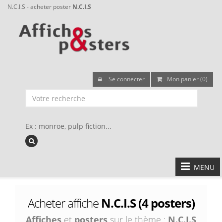
N.C.I.S - acheter poster
N.C.I.S
Se connecter
Mon panier (0)
Ex : monroe, pulp fiction...
MENU
Acheter affiche
N.C.I.S (4 posters)
Affiches
et
posters
sur le thème :
N.C.I.S