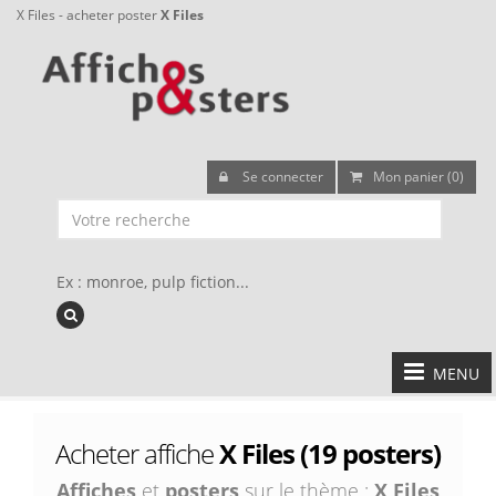
X Files - acheter poster
X Files
Se connecter
Mon panier (0)
Ex : monroe, pulp fiction...
MENU
Acheter affiche
X Files (19 posters)
Affiches
et
posters
sur le thème :
X Files