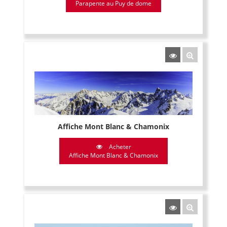
Parapente au Puy de dome
Affiche Mont Blanc & Chamonix
Acheter
Affiche Mont Blanc & Chamonix