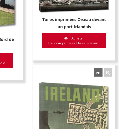
Toiles imprimées Oiseau devant
un port Irlandais
Acheter
Bord de
Toiles imprimées Oiseau devan...
 d...