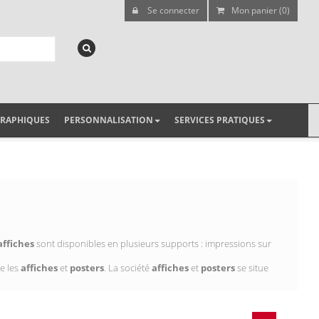
Se connecter
Mon panier (0)
GRAPHIQUES
PERSONNALISATION
SERVICES PRATIQUES
affiches
sont disponibles en plusieurs supports : impressions sur
e les
affiches
et
posters
. La société
affiches
et
posters
se situe