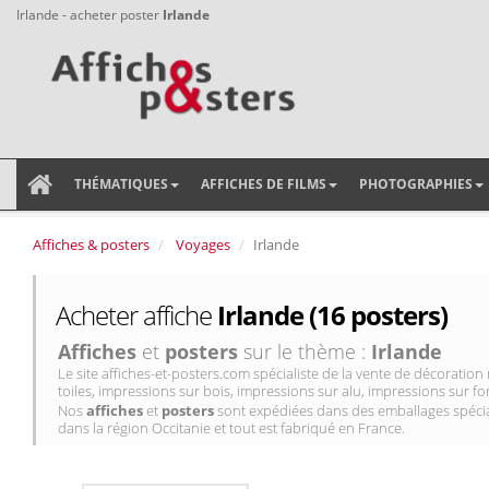
Irlande - acheter poster
Irlande
THÉMATIQUES
AFFICHES DE FILMS
PHOTOGRAPHIES
Affiches & posters
Voyages
Irlande
Acheter affiche
Irlande (16 posters)
Affiches
et
posters
sur le thème :
Irlande
Le site affiches-et-posters.com spécialiste de la vente de décorati
toiles, impressions sur bois, impressions sur alu, impressions sur for
Nos
affiches
et
posters
sont expédiées dans des emballages spécial
dans la région Occitanie et tout est fabriqué en France.