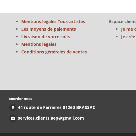
Mentions légales Tous-artistes
Espace client
Les moyens de paiements
Je me 
Livraison de votre colis
Je cré
Mentions légales
Conditions générales de ventes
coordonnees
44 route de Ferrières 81260 BRASSAC
services.clients.aep@gmail.com