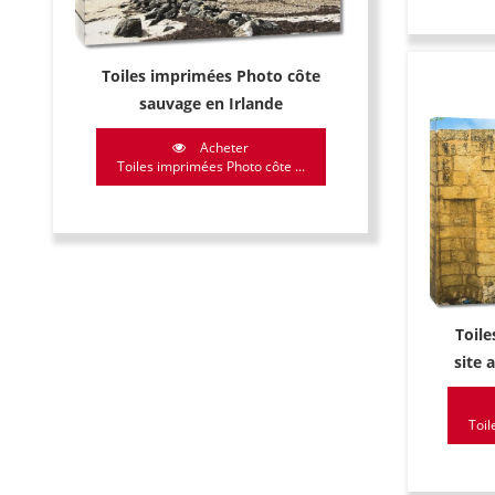
Toiles imprimées Photo côte
sauvage en Irlande
Acheter
Toiles imprimées Photo côte ...
Toil
site 
Toil