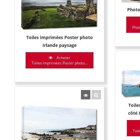
Photo
Phot
Toiles imprimées Poster photo
Irlande paysage
Acheter
Toiles imprimées Poster photo...
Toile
côté 
Toil