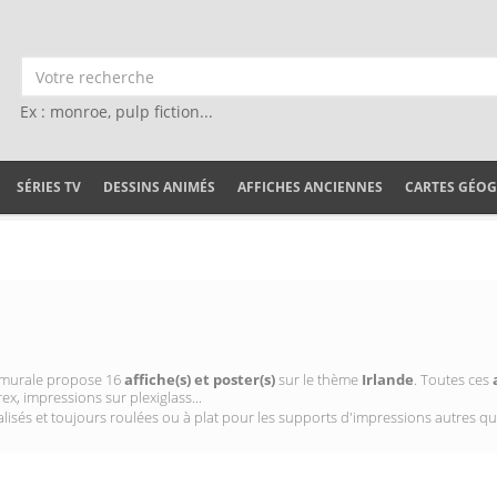
Ex : monroe, pulp fiction...
SÉRIES TV
DESSINS ANIMÉS
AFFICHES ANCIENNES
CARTES GÉO
on murale propose 16
affiche(s) et poster(s)
sur le thème
Irlande
. Toutes ces
ex, impressions sur plexiglass...
isés et toujours roulées ou à plat pour les supports d'impressions autres qu