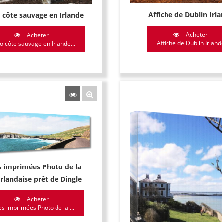
Affiche de Dublin Irl
 côte sauvage en Irlande
Acheter
Acheter
Affiche de Dublin Irland
o côte sauvage en Irlande...
s imprimées Photo de la
Irlandaise prêt de Dingle
Acheter
es imprimées Photo de la ...