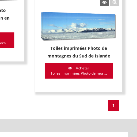
oto
n en
ra...
Toiles imprimées Photo de
montagnes du Sud de Islande
Acheter
Toiles imprimées Photo de mon...
1