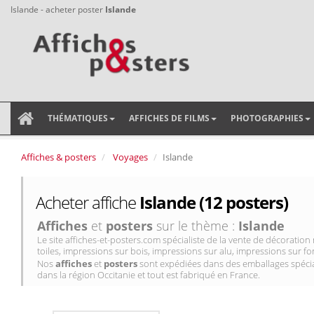
Islande - acheter poster
Islande
THÉMATIQUES
AFFICHES DE FILMS
PHOTOGRAPHIES
Affiches & posters
Voyages
Islande
Acheter affiche
Islande (12 posters)
Affiches
et
posters
sur le thème :
Islande
Le site affiches-et-posters.com spécialiste de la vente de décorati
toiles, impressions sur bois, impressions sur alu, impressions sur for
Nos
affiches
et
posters
sont expédiées dans des emballages spécial
dans la région Occitanie et tout est fabriqué en France.