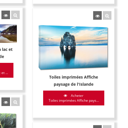
lac et
nde
t ...
Toiles imprimées Affiche
paysage de l'Islande
Acheter
Toiles imprimées Affiche pays...