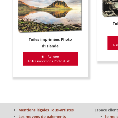
To
Toiles imprimées Photo
Toi
d'Islande
Acheter
Toiles imprimées Photo d'Isla...
Mentions légales Tous-artistes
Espace client
Les moyens de paiements
Je me 