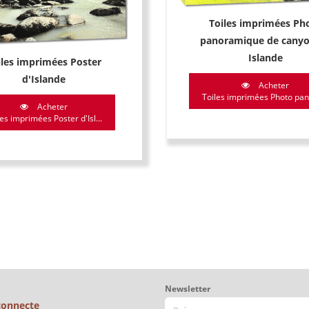
Toiles imprimées Ph
panoramique de canyo
Islande
iles imprimées Poster
d'Islande
Acheter
Toiles imprimées Photo pano
Acheter
les imprimées Poster d'Isl...
Newsletter
connecte