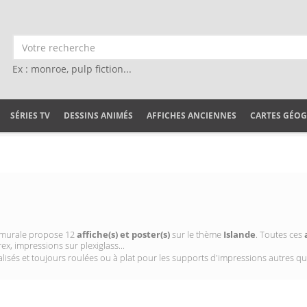
Ex : monroe, pulp fiction...
SÉRIES TV
DESSINS ANIMÉS
AFFICHES ANCIENNES
CARTES GÉO
on murale propose 12
affiche(s) et poster(s)
sur le thème
Islande
. Toutes ces
ex, impressions sur plexiglass...
isés et toujours roulées ou à plat pour les supports d'impressions autres qu