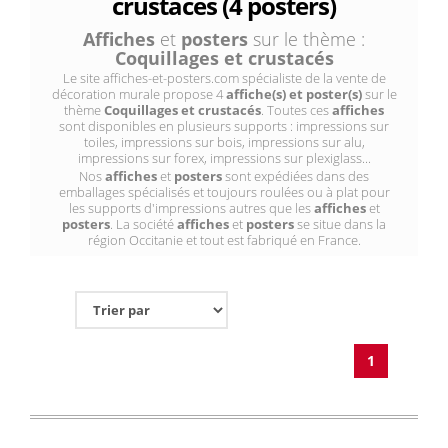
crustacés (4 posters)
Affiches
et
posters
sur le thème :
Coquillages et crustacés
Le site affiches-et-posters.com spécialiste de la vente de
décoration murale propose 4
affiche(s) et poster(s)
sur le
thème
Coquillages et crustacés
. Toutes ces
affiches
sont disponibles en plusieurs supports : impressions sur
toiles, impressions sur bois, impressions sur alu,
impressions sur forex, impressions sur plexiglass...
Nos
affiches
et
posters
sont expédiées dans des
emballages spécialisés et toujours roulées ou à plat pour
les supports d'impressions autres que les
affiches
et
posters
. La société
affiches
et
posters
se situe dans la
région Occitanie et tout est fabriqué en France.
1