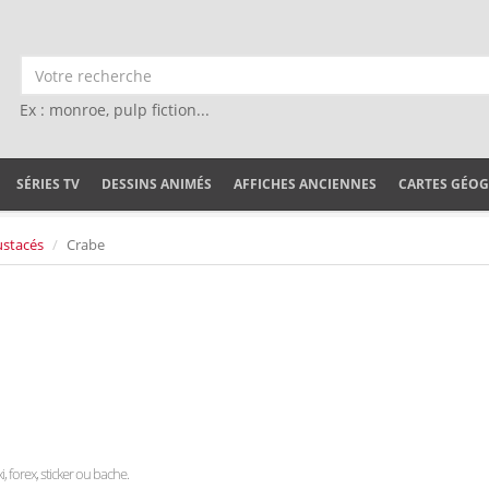
Ex : monroe, pulp fiction...
SÉRIES TV
DESSINS ANIMÉS
AFFICHES ANCIENNES
CARTES GÉO
ustacés
Crabe
i, forex, sticker ou bache.