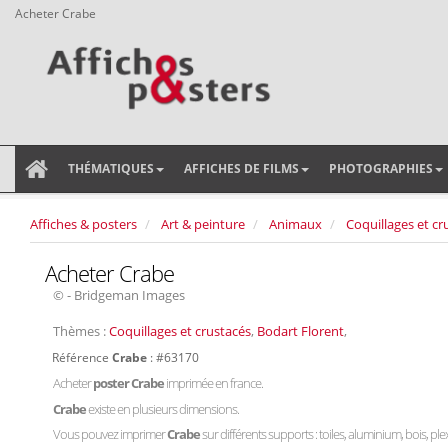
Acheter Crabe
THÉMATIQUES
AFFICHES DE FILMS
PHOTOGRAPHIES
Affiches & posters
Art & peinture
Animaux
Coquillages et cr
Acheter Crabe
© - Bridgeman Images
Thèmes :
Coquillages et crustacés
,
Bodart Florent
,
Référence
Crabe
: #63170
Acheter
poster Crabe
imprimée en france.
Crabe
existe en plusieurs dimensions.
Vous pouvez imprimer
Crabe
sur différents supports : toiles, aluminium, bois, plex