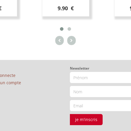
€
9.90 €
Newsletter
connecte
é un compte
je m'inscris