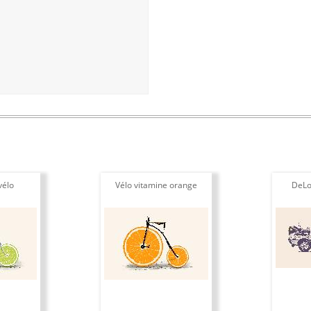
vélo
Vélo vitamine orange
DeLo