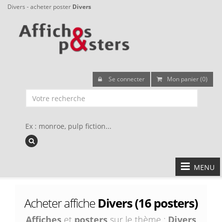
Divers - acheter poster
Divers
Se connecter
Mon panier (0)
Ex : monroe, pulp fiction...
MENU
Acheter affiche
Divers (16 posters)
Affiches
et
posters
sur le thème :
Divers