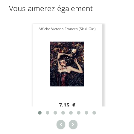
Vous aimerez également
Affiche Victoria Frances (Skull Girl)
T
7.15 €