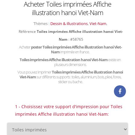
Acheter Toiles imprimées Affiche
illustration hanoi Viet-Nam
Thèmes :
Dessin & illustrations
,
Viet-Nam
,
Référence
Toiles imprimées Affiche illustration hanoi Viet-
Nam
: #58765
Acheter
poster Toiles imprimées Affiche illustration hanoi Viet-
Nam
imprimée en france.
Toiles imprimées Affiche illustration hanoi Viet-Nam
existe en
plusieurs dimensions.
Vous pouvez imprimer
Toiles imprimées Affiche illustration hanoi
Viet-Nam
sur différents supports : toiles, aluminium, bois, plexi, forex,
sticker ou bache.
1 - Choisissez votre support d'impression pour Toiles
imprimées Affiche illustration hanoi Viet-Nam: