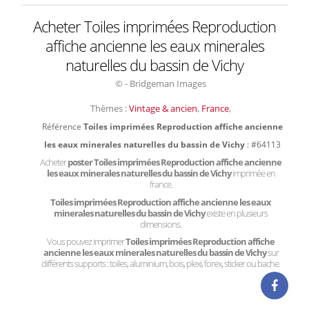
Acheter Toiles imprimées Reproduction
affiche ancienne les eaux minerales
naturelles du bassin de Vichy
© - Bridgeman Images
Thèmes :
Vintage & ancien
,
France
,
Référence
Toiles imprimées Reproduction affiche ancienne
les eaux minerales naturelles du bassin de Vichy
: #64113
Acheter
poster Toiles imprimées Reproduction affiche ancienne
les eaux minerales naturelles du bassin de Vichy
imprimée en
france.
Toiles imprimées Reproduction affiche ancienne les eaux
minerales naturelles du bassin de Vichy
existe en plusieurs
dimensions.
Vous pouvez imprimer
Toiles imprimées Reproduction affiche
ancienne les eaux minerales naturelles du bassin de Vichy
sur
différents supports : toiles, aluminium, bois, plexi, forex, sticker ou bache.