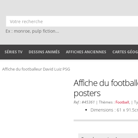
Ex : monroe, pulp fiction...
SÉRIES TV
DESSINS ANIMÉS
AFFICHES ANCIENNES
CARTES GÉO
Affiche du footballeur David Luiz PSG
Affiche du footbal
posters
Ref : #45361
| Thèmes :
Football
, | T
Dimensions : 61 x 91.5