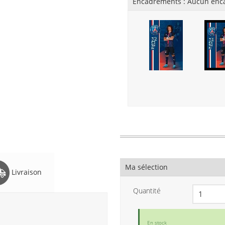
Encadrements :
Aucun enc
Ma sélection
Livraison
Quantité
En stock