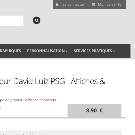
Se connecter
Mon panier (0)
GRAPHIQUES
PERSONNALISATION
SERVICES PRATIQUES
leur David Luiz PSG - Affiches &
ype de produit :
Affiches et posters
cm
8.90 €