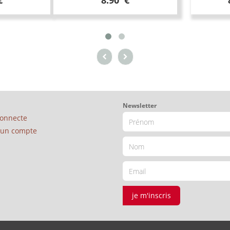
€
8.90 €
Newsletter
connecte
é un compte
je m'inscris