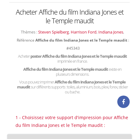
Acheter Affiche du film Indiana Jones et
le Temple maudit
Thèmes :
Steven Spielberg
,
Harrison Ford
,
Indiana Jones
,
Référence
Affiche du film Indiana Jones et le Temple maudit
:
#45343
Acheter
poster Affiche du film Indiana Jones et le Temple maudit
imprimée en france.
Affiche du film Indiana Jones et le Temple maudit
existe en
plusieurs dimensions.
Vous pouvez imprimer
Affiche du film Indiana Jones et le Temple
maudit
sur différents supports : toiles, aluminium, bois, plexi, forex, sticker
ou bache.
1 - Choisissez votre support d'impression pour Affiche
du film Indiana Jones et le Temple maudit :