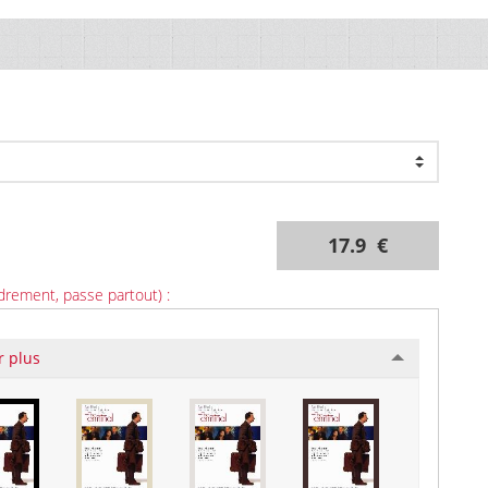
17.9 €
drement, passe partout) :
r plus