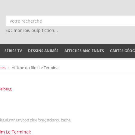
Ex : monroe, pulp fiction...
SÉRIES TV
DESSINS ANIMÉS
AFFICHES ANCIENNES
CARTES GÉO
nes
Affiche du film Le Terminal
ielberg
,
les, aluminium, bois, plexi, forex, sticker ou bache.
ilm Le Terminal: