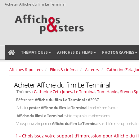
Acheter Affiche du film Le Terminal
THÉMATIQUES
AFFICHES DE FILMS
PHOTOGRAPHIES
Affiches & posters
Films & cinéma
Acteurs
Catherine Zeta-Jo
Acheter Affiche du film Le Terminal
Thèmes :
Catherine Zeta-Jones
,
Le Terminal
,
Tom Hanks
,
Steven Sp
Référence
Affiche du film Le Terminal
: #3037
Acheter
poster Affiche du film Le Terminal
imprimée en france.
Affiche du film Le Terminal
existe en plusieurs dimensions.
Vous pouvez imprimer
Affiche du film Le Terminal
sur différents supports : toi
1 - Choisissez votre support d'impression pour Affiche du f