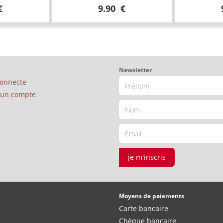
€
9.90 €
Newsletter
connecte
é un compte
je m'inscris
Moyens de paiements
Carte bancaire
Chèque bancaire