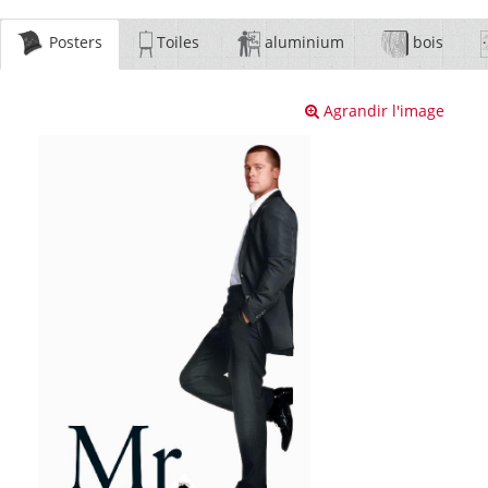
Posters
Toiles
aluminium
bois
Agrandir l'image