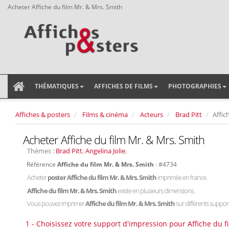
Acheter Affiche du film Mr. & Mrs. Smith
THÉMATIQUES
AFFICHES DE FILMS
PHOTOGRAPHIES
Affiches & posters
Films & cinéma
Acteurs
Brad Pitt
Affic
Acheter Affiche du film Mr. & Mrs. Smith
Thèmes :
Brad Pitt
,
Angelina Jolie
,
Référence
Affiche du film Mr. & Mrs. Smith
: #4734
Acheter
poster Affiche du film Mr. & Mrs. Smith
imprimée en france.
Affiche du film Mr. & Mrs. Smith
existe en plusieurs dimensions.
Vous pouvez imprimer
Affiche du film Mr. & Mrs. Smith
sur différents supports
1 - Choisissez votre support d'impression pour Affiche du f