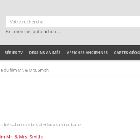
Ex : monroe, pulp fiction...
SÉRIES TV
DESSINS ANIMÉS
AFFICHES ANCIENNES
CARTES GÉO
he du film Mr. & Mrs. Smith
 : toiles, aluminium, bois, plexi, forex, sticker ou bache.
ilm Mr. & Mrs. Smith: