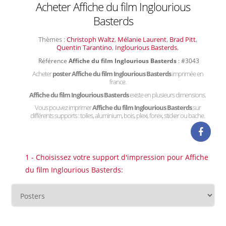
Acheter Affiche du film Inglourious
Basterds
Thèmes :
Christoph Waltz
,
Mélanie Laurent
,
Brad Pitt
,
Quentin Tarantino
,
Inglourious Basterds
,
Référence
Affiche du film Inglourious Basterds
: #3043
Acheter
poster Affiche du film Inglourious Basterds
imprimée en
france.
Affiche du film Inglourious Basterds
existe en plusieurs dimensions.
Vous pouvez imprimer
Affiche du film Inglourious Basterds
sur
différents supports : toiles, aluminium, bois, plexi, forex, sticker ou bache.
1 - Choisissez votre support d'impression pour Affiche
du film Inglourious Basterds: