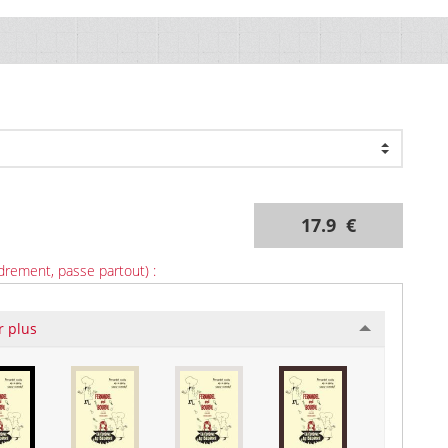
17.9 €
drement, passe partout) :
r plus