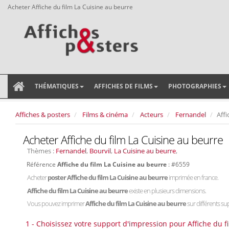
Acheter Affiche du film La Cuisine au beurre
THÉMATIQUES
AFFICHES DE FILMS
PHOTOGRAPHIES
Affiches & posters
Films & cinéma
Acteurs
Fernandel
Affi
Acheter Affiche du film La Cuisine au beurre
Thèmes :
Fernandel
,
Bourvil
,
La Cuisine au beurre
,
Référence
Affiche du film La Cuisine au beurre
: #6559
Acheter
poster Affiche du film La Cuisine au beurre
imprimée en france.
Affiche du film La Cuisine au beurre
existe en plusieurs dimensions.
Vous pouvez imprimer
Affiche du film La Cuisine au beurre
sur différents sup
1 - Choisissez votre support d'impression pour Affiche du f