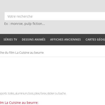
Ex : monroe, pulp fiction...
SÉRIES TV
DESSINS ANIMÉS
AFFICHES ANCIENNES
CARTES GÉO
che du film La Cuisine au beurre
ports : toiles, aluminium, bois, plexi, forex, sticker ou bache.
ilm La Cuisine au beurre: