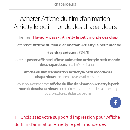
chapardeurs
Acheter Affiche du film d'animation
Arrietty le petit monde des chapardeurs
Thèmes :
Hayao Miyazaki
,
Arrietty le petit monde des chap
,
Référence
Affiche du film d'animation Arrietty le petit monde
des chapardeurs
: #3479
Acheter
poster Affiche du film d'animation Arrietty le petit monde
des chapardeurs
imprimée en france.
Affiche du film d'animation Arrietty le petit monde des
chapardeurs
existe en plusieurs dimensions.
Vous pouvez imprimer
Affiche du film d'animation Arrietty le petit
monde des chapardeurs
sur différents supports : toiles, aluminium,
bois, plexi, forex, sticker ou bache.
1 - Choisissez votre support d'impression pour Affiche
du film d'animation Arrietty le petit monde des