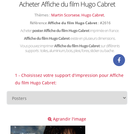
Acheter Affiche du film Hugo Cabret
Thèmes :
Martin Scorsese
,
Hugo Cabret
,
Référence
Affiche du film Hugo Cabret
: #2616
Acheter
poster Affiche du film Hugo Cabret
imprimée en france.
Affiche du film Hugo Cabret
existe en plusieurs dimensions.
Vous pouvez imprimer
Affiche du film Hugo Cabret
sur différents
supports : toiles, aluminium, bois, plexi, forex, sticker ou bache.
1 - Choisissez votre support d'impression pour Affiche
du film Hugo Cabret:
Agrandir l'image