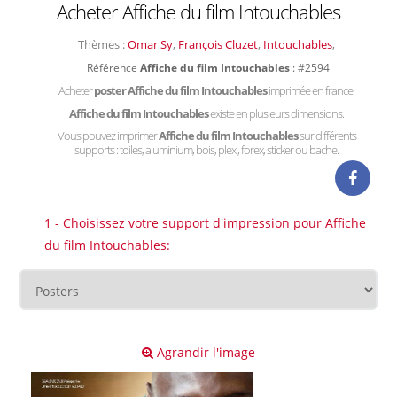
Acheter Affiche du film Intouchables
Thèmes :
Omar Sy
,
François Cluzet
,
Intouchables
,
Référence
Affiche du film Intouchables
: #2594
Acheter
poster Affiche du film Intouchables
imprimée en france.
Affiche du film Intouchables
existe en plusieurs dimensions.
Vous pouvez imprimer
Affiche du film Intouchables
sur différents
supports : toiles, aluminium, bois, plexi, forex, sticker ou bache.
1 - Choisissez votre support d'impression pour Affiche
du film Intouchables:
Agrandir l'image