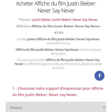
Acheter Affiche du film Justin Bieber:
Never Say Never
Thèmes :
Justin Bieber
,
Justin Bieber: Never Say Never
,
Référence
Affiche du film Justin Bieber: Never Say Never
:
#5384
Acheter
poster Affiche du film Justin Bieber: Never Say Never
imprimée en france.
Affiche du film Justin Bieber: Never Say Never
existe en plusieurs
dimensions.
Vous pouvez imprimer
Affiche du film Justin Bieber: Never Say
Never
sur différents supports : toiles, aluminium, bois, plexi, forex, sticker
ou bache.
1 - Choisissez votre support d'impression pour Affiche
du film Justin Bieber: Never Say Never: