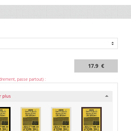
17.9 €
drement, passe partout) :
r plus