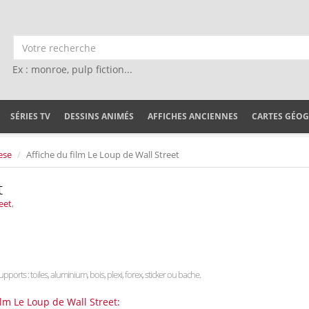
Ex : monroe, pulp fiction...
SÉRIES TV
DESSINS ANIMÉS
AFFICHES ANCIENNES
CARTES GÉO
ese
Affiche du film Le Loup de Wall Street
t
eet
,
upports : toiles, aluminium, bois, plexi, forex, sticker ou bache.
ilm Le Loup de Wall Street: