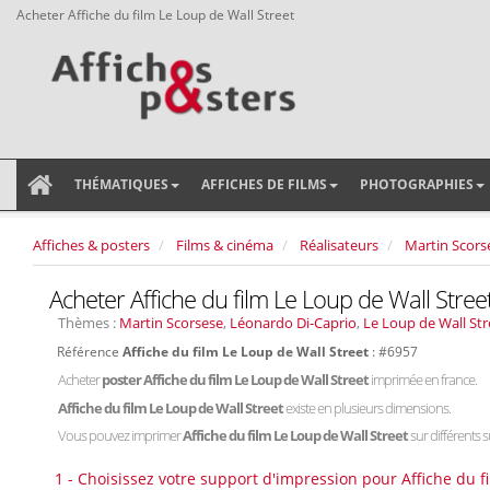
Acheter Affiche du film Le Loup de Wall Street
THÉMATIQUES
AFFICHES DE FILMS
PHOTOGRAPHIES
Affiches & posters
Films & cinéma
Réalisateurs
Martin Scors
Acheter Affiche du film Le Loup de Wall Stree
Thèmes :
Martin Scorsese
,
Léonardo Di-Caprio
,
Le Loup de Wall Str
Référence
Affiche du film Le Loup de Wall Street
: #6957
Acheter
poster Affiche du film Le Loup de Wall Street
imprimée en france.
Affiche du film Le Loup de Wall Street
existe en plusieurs dimensions.
Vous pouvez imprimer
Affiche du film Le Loup de Wall Street
sur différents s
1 - Choisissez votre support d'impression pour Affiche du f