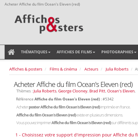
Acheter Affiche du film Ocean's Eleven (red)
THÉMATIQUES
AFFICHES DE FILMS
PHOTOGRAPHIES
Affiches & posters
Films & cinéma
Acteurs
Julia Roberts
A
Acheter Affiche du film Ocean's Eleven (red)
Thèmes :
Julia Roberts
,
George Clooney
,
Brad Pitt
,
Ocean's Eleven
,
Référence
Affiche du film Ocean's Eleven (red)
: #5342
Acheter
poster Affiche du film Ocean's Eleven (red)
imprimée en france.
Affiche du film Ocean's Eleven (red)
existe en plusieurs dimensions.
Vous pouvez imprimer
Affiche du film Ocean's Eleven (red)
sur différents supp
1 - Choisissez votre support d'impression pour Affiche du f