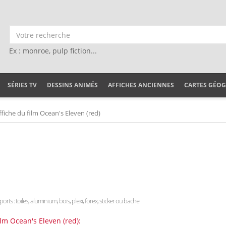
Ex : monroe, pulp fiction...
SÉRIES TV
DESSINS ANIMÉS
AFFICHES ANCIENNES
CARTES GÉO
ffiche du film Ocean's Eleven (red)
orts : toiles, aluminium, bois, plexi, forex, sticker ou bache.
ilm Ocean's Eleven (red):