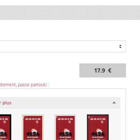
17.9 €
drement, passe partout) :
r plus