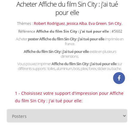
Acheter Affiche du film Sin City : j'ai tué
pour elle
Thèmes :
Robert Rodriguez
,
Jessica Alba
,
Eva Green
,
Sin City
,
Référence
Affiche du film Sin City : j'ai tué pour elle
: #5602
Acheter
poster Affiche du film Sin City : j'ai tué pour elle
imprimée en
france.
Affiche du film Sin City : j'ai tué pour elle
existe en plusieurs
dimensions.
Vous pouvez imprimer
Affiche du film Sin City : j'ai tué pour elle
sur
différents supports : toiles, aluminium, bois, plexi, forex, sticker ou bache.
1 - Choisissez votre support d'impression pour Affiche
du film Sin City : j'ai tué pour elle: