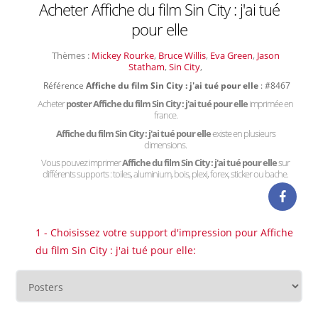
Acheter Affiche du film Sin City : j'ai tué
pour elle
Thèmes :
Mickey Rourke
,
Bruce Willis
,
Eva Green
,
Jason
Statham
,
Sin City
,
Référence
Affiche du film Sin City : j'ai tué pour elle
: #8467
Acheter
poster Affiche du film Sin City : j'ai tué pour elle
imprimée en
france.
Affiche du film Sin City : j'ai tué pour elle
existe en plusieurs
dimensions.
Vous pouvez imprimer
Affiche du film Sin City : j'ai tué pour elle
sur
différents supports : toiles, aluminium, bois, plexi, forex, sticker ou bache.
1 - Choisissez votre support d'impression pour Affiche
du film Sin City : j'ai tué pour elle: