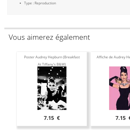
Type : Reproduction
Vous aimerez également
Poster Audrey Hepburn (Breakfast
Affiche de Audrey H
At Tiffany's B&W)
7.15 €
7.15 