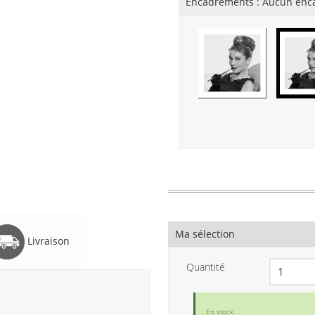
Encadrements :
Aucun enc
Ma sélection
Livraison
Quantité
En stock