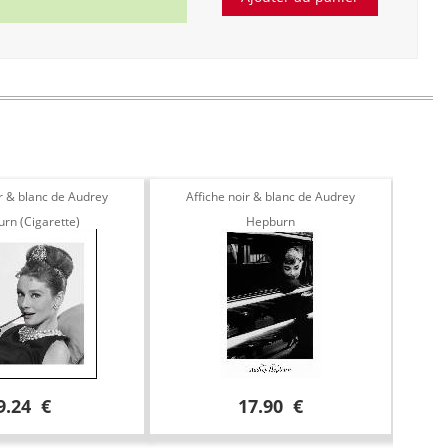
ir & blanc de Audrey
Affiche noir & blanc de Audrey
rn (Cigarette)
Hepburn
9.24 €
17.90 €