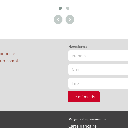
Newsletter
connecte
é un compte
je m'inscris
Moyens de paiements
Carte bancaire