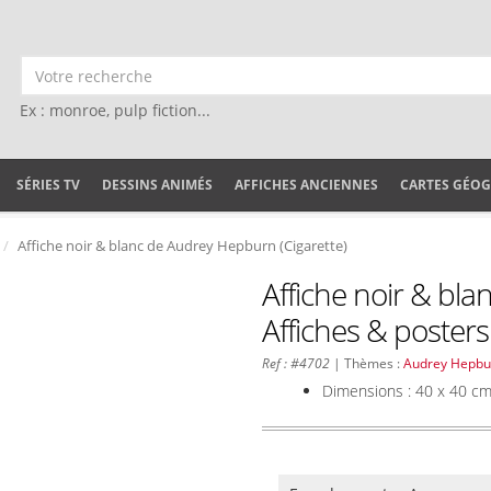
Ex : monroe, pulp fiction...
SÉRIES TV
DESSINS ANIMÉS
AFFICHES ANCIENNES
CARTES GÉO
Affiche noir & blanc de Audrey Hepburn (Cigarette)
Affiche noir & bla
Affiches & posters
Ref : #4702
| Thèmes :
Audrey Hepbu
Dimensions : 40 x 40 c