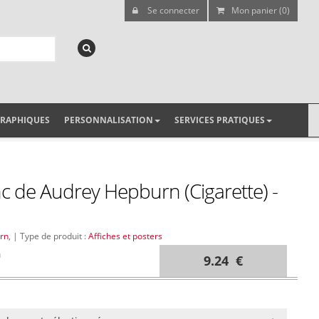
Se connecter
Mon panier (0)
GRAPHIQUES
PERSONNALISATION
SERVICES PRATIQUES
nc de Audrey Hepburn (Cigarette) -
rn
, | Type de produit :
Affiches et posters
m
9.24 €