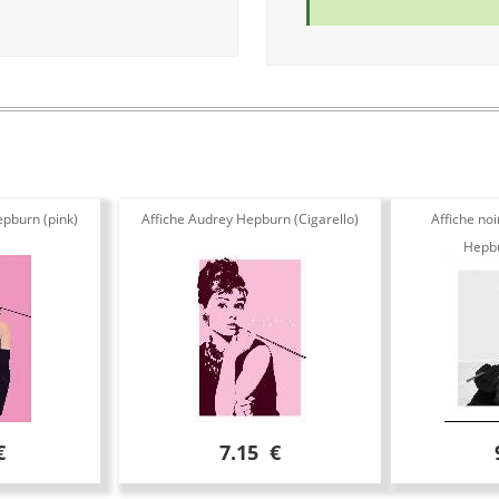
epburn (pink)
Affiche Audrey Hepburn (Cigarello)
Affiche no
Hepbu
€
7.15 €