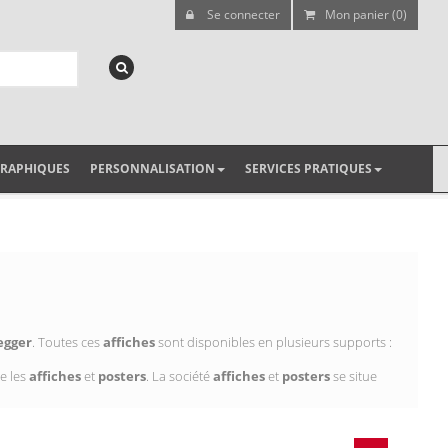
Se connecter
Mon panier (0)
GRAPHIQUES
PERSONNALISATION
SERVICES PRATIQUES
egger
. Toutes ces
affiches
sont disponibles en plusieurs supports :
e les
affiches
et
posters
. La société
affiches
et
posters
se situe