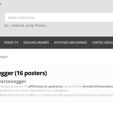
r
Ex : monroe, pulp fiction...
SÉRIES TV
DESSINS ANIMÉS
AFFICHES ANCIENNES
CARTES GÉO
egger
ger (16 posters)
warzenegger
on murale propose 16
affiche(s) et poster(s)
sur le thème
Arnold Schwarzen
pressions sur forex, impressions sur plexiglass...
isés et toujours roulées ou à plat pour les supports d'impressions autres qu