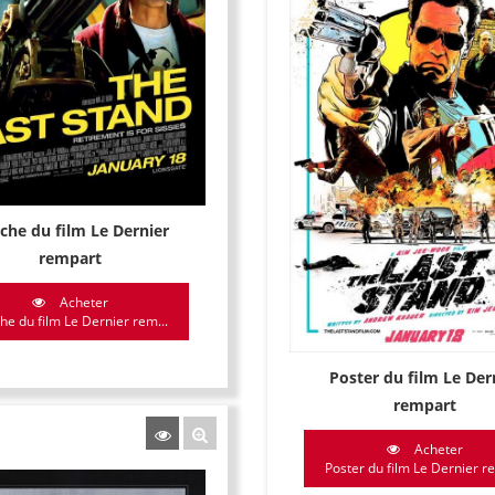
iche du film Le Dernier
rempart
Acheter
che du film Le Dernier rem...
Poster du film Le Der
rempart
Acheter
Poster du film Le Dernier re