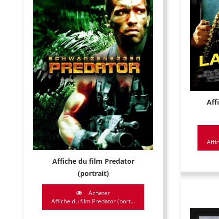
Aff
Affi
Affiche du film Predator
(portrait)
Acheter
Affiche du film Predator (port...