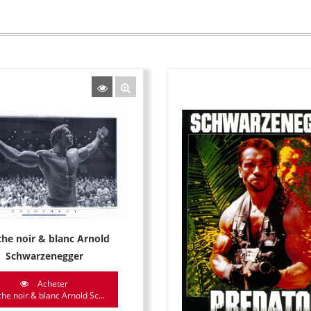
che noir & blanc Arnold
Schwarzenegger
Acheter
che noir & blanc Arnold Sc...