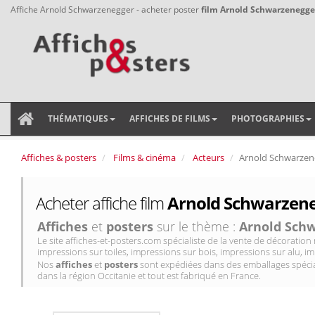
Affiche Arnold Schwarzenegger - acheter poster
film Arnold Schwarzenegge
THÉMATIQUES
AFFICHES DE FILMS
PHOTOGRAPHIES
Affiches & posters
Films & cinéma
Acteurs
Arnold Schwarzen
Acheter affiche film
Arnold Schwarzeneg
Affiches
et
posters
sur le thème :
Arnold Sch
Le site affiches-et-posters.com spécialiste de la vente de décorati
impressions sur toiles, impressions sur bois, impressions sur alu, im
Nos
affiches
et
posters
sont expédiées dans des emballages spécial
dans la région Occitanie et tout est fabriqué en France.