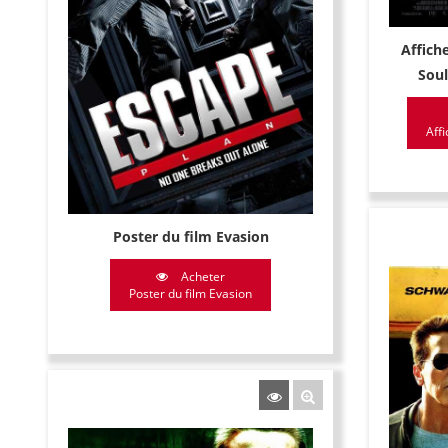
Affiche
Sou
Affi
Poster du film Evasion
Acheter
Poster du film Evasion