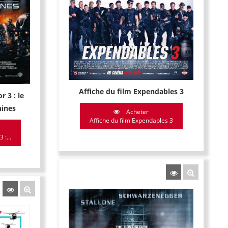
Affiche du film Expendables 3
r 3 : le
ines
Acheter
Affiche du film Expendables 3
 :...