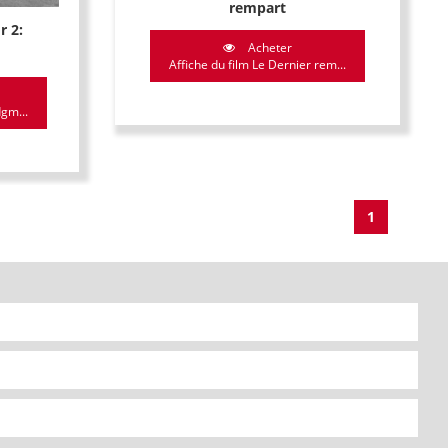
rempart
r 2:
Acheter
Affiche du film Le Dernier rem...
gm...
1