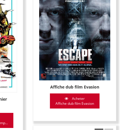
Affiche dub film Evasion
Acheter
nier
Affiche dub film Evasion
mp...