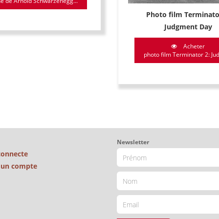
he de Arnold Schwarzenegg...
Photo film Terminato
Judgment Day
Acheter
photo film Terminator 2: Jud
Newsletter
connecte
é un compte