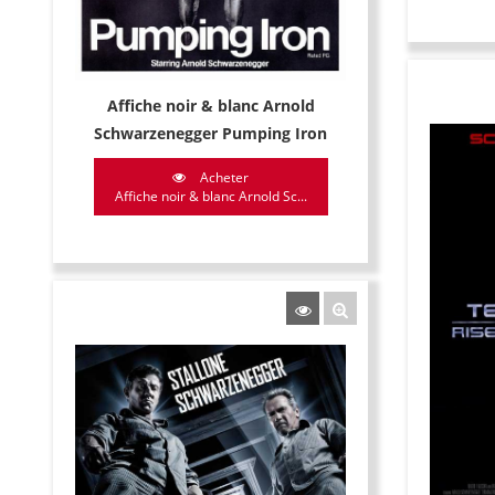
Affiche noir & blanc Arnold
Schwarzenegger Pumping Iron
Acheter
Affiche noir & blanc Arnold Sc...