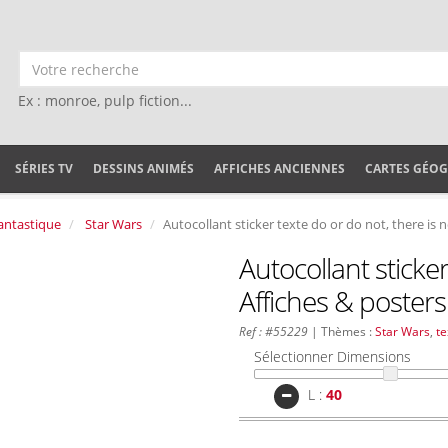
Ex : monroe, pulp fiction...
SÉRIES TV
DESSINS ANIMÉS
AFFICHES ANCIENNES
CARTES GÉO
antastique
Star Wars
Autocollant sticker texte do or do not, there is n
Autocollant sticker
Affiches & posters
Ref : #55229
| Thèmes :
Star Wars
,
te
Sélectionner Dimensions
L :