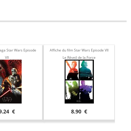
saga Star Wars Episode
Affiche du film Star Wars Episode VII
T
VII
Le Réveil de la Force
9.24 €
8.90 €