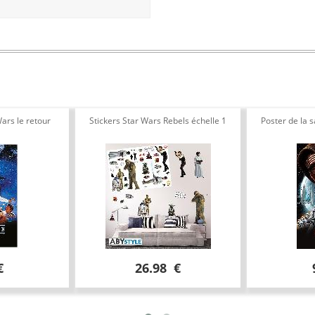
Wars le retour
Stickers Star Wars Rebels échelle 1
Poster de la 
€
26.98 €