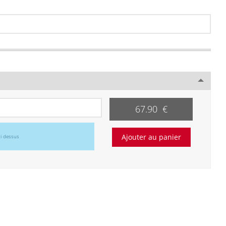
67.90 €
ci dessus