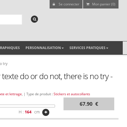
Se connecter
Mon panier (0)
GRAPHIQUES
PERSONNALISATION
SERVICES PRATIQUES
o try
 texte do or do not, there is no try -
xte et lettrage
, | Type de produit :
Stickers et autocollants
67.90 €
H :
cm