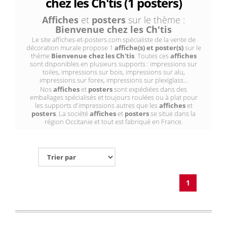
chez les Ch'tis (1 posters)
Affiches
et
posters
sur le thème :
Bienvenue chez les Ch'tis
Le site affiches-et-posters.com spécialiste de la vente de
décoration murale propose 1
affiche(s) et poster(s)
sur le
thème
Bienvenue chez les Ch'tis
. Toutes ces
affiches
sont disponibles en plusieurs supports : impressions sur
toiles, impressions sur bois, impressions sur alu,
impressions sur forex, impressions sur plexiglass...
Nos
affiches
et
posters
sont expédiées dans des
emballages spécialisés et toujours roulées ou à plat pour
les supports d'impressions autres que les
affiches
et
posters
. La société
affiches
et
posters
se situe dans la
région Occitanie et tout est fabriqué en France.
1