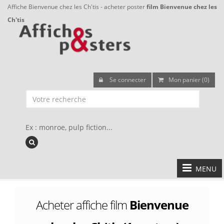
Affiche Bienvenue chez les Ch'tis - acheter poster
film Bienvenue chez les
Ch'tis
Se connecter
Mon panier (0)
Ex : monroe, pulp fiction...
MENU
Acheter affiche film
Bienvenue