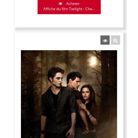
Acheter
Affiche du film Twilight - Cha...