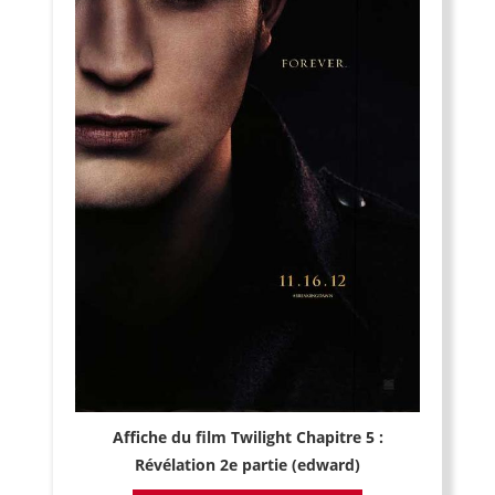
Affiche du film Twilight Chapitre 5 :
Révélation 2e partie (edward)