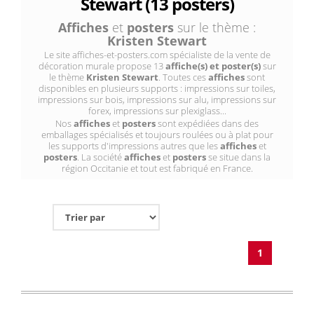
Stewart (13 posters)
Affiches
et
posters
sur le thème :
Kristen Stewart
Le site affiches-et-posters.com spécialiste de la vente de
décoration murale propose 13
affiche(s) et poster(s)
sur
le thème
Kristen Stewart
. Toutes ces
affiches
sont
disponibles en plusieurs supports : impressions sur toiles,
impressions sur bois, impressions sur alu, impressions sur
forex, impressions sur plexiglass...
Nos
affiches
et
posters
sont expédiées dans des
emballages spécialisés et toujours roulées ou à plat pour
les supports d'impressions autres que les
affiches
et
posters
. La société
affiches
et
posters
se situe dans la
région Occitanie et tout est fabriqué en France.
1