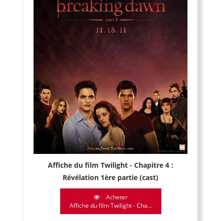
Affiche du film Twilight - Chapitre 4 :
Révélation 1ère partie (cast)
Acheter
Affiche du film Twilight - Cha...