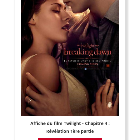
Affiche du film Twilight - Chapitre 4 :
Révélation 1ère partie