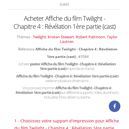
(cast)
Acheter Affiche du film Twilight -
Chapitre 4 : Révélation 1ère partie (cast)
Thèmes :
Twilight
,
Kristen Stewart
,
Robert Pattinson
,
Taylor
Lautner
,
Référence
Affiche du film Twilight - Chapitre 4 : Révélation
1ère partie (cast)
: #3584
Acheter
poster Affiche du film Twilight - Chapitre 4 : Révélation
1ère partie (cast)
imprimée en france.
Affiche du film Twilight - Chapitre 4 : Révélation 1ère partie (cast)
existe en plusieurs dimensions.
Vous pouvez imprimer
Affiche du film Twilight - Chapitre 4 :
Révélation 1ère partie (cast)
sur différents supports : toiles, aluminium,
bois, plexi, forex, sticker ou bache.
1 - Choisissez votre support d'impression pour Affiche
du film Twilight - Chapitre 4 : Révélation 1ère partie