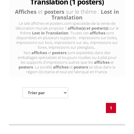
Translation (1 posters)
Affiches
et
posters
sur le thème :
Lost in
Translation
Le site affiches-et-posters.com spécialiste de la vente de
décoration murale propose 1
affiche(s) et poster(s)
sur le
thème
Lost in Translation
. Toutes ces
affiches
sont
disponibles en plusieurs supports : impressions sur toiles,
impressions sur bois, impressions sur alu, impressions sur
forex, impressions sur plexiglass...
Nos
affiches
et
posters
sont expédiées dans des
emballages spécialisés et toujours roulées ou à plat pour
les supports d'impressions autres que les
affiches
et
posters
. La société
affiches
et
posters
se situe dans la
région Occitanie et tout est fabriqué en France.
1