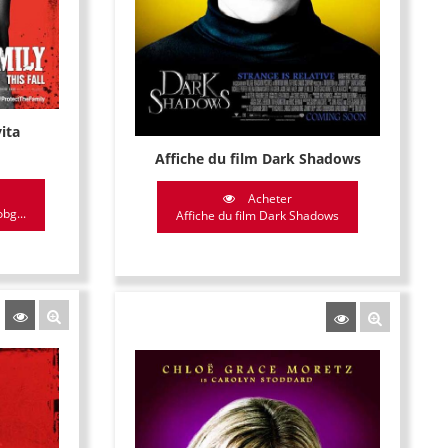
ita
Affiche du film Dark Shadows
Acheter
bg...
Affiche du film Dark Shadows