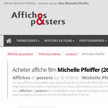
Affiche Michelle Pfeiffer - acheter poster
film Michelle Pfeiffer
THÉMATIQUES
AFFICHES DE FILMS
PHOTOGRAPHIES
Affiches & posters
Films & cinéma
Acteurs
Michelle Pfeiffer
Acheter affiche film
Michelle Pfeiffer (2
Affiches
et
posters
sur le thème :
Michelle Pfe
Le site affiches-et-posters.com spécialiste de la vente de décorati
impressions sur toiles, impressions sur bois, impressions sur alu, im
Nos
affiches
et
posters
sont expédiées dans des emballages spécial
dans la région Occitanie et tout est fabriqué en France.