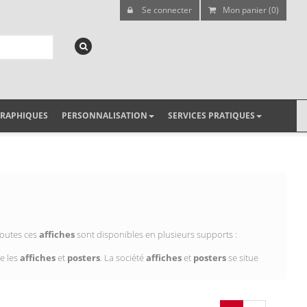
Se connecter
Mon panier (0)
GRAPHIQUES
PERSONNALISATION
SERVICES PRATIQUES
Toutes ces
affiches
sont disponibles en plusieurs supports :
e les
affiches
et
posters
. La société
affiches
et
posters
se situe