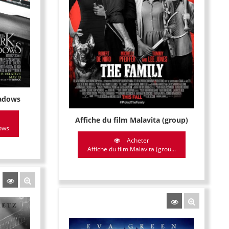
hadows
Affiche du film Malavita (group)
dows
Acheter
Affiche du film Malavita (grou...