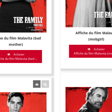
Affiche du film Malav
he du film Malavita (bad
(mobgirl)
mother)
Acheter
Affiche du film Malavita (mo
Acheter
che du film Malavita (bad ...