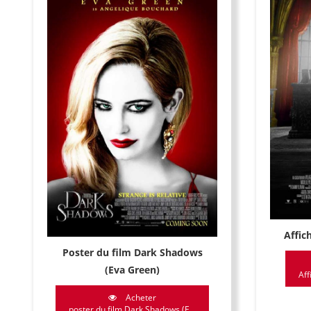
Affic
Poster du film Dark Shadows
(Eva Green)
Aff
Acheter
poster du film Dark Shadows (E...