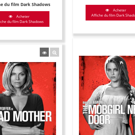
he du film Dark Shadows
Acheter
Affiche du film Dark Sha
Acheter
iche du film Dark Shadows