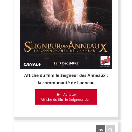
Affiche du film le Seigneur des Anneaux :
la communauté de l'anneau
Acheter
Affiche du film le Seigneur de...