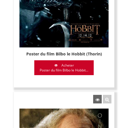
Poster du film Bilbo le Hobbit (Thorin)
Acheter
Poster du film Bilbo le Hobbit...