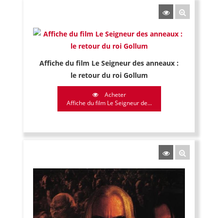
Affiche du film Le Seigneur des anneaux :
le retour du roi Gollum
Acheter
Affiche du film Le Seigneur de...