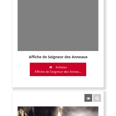
Affiche de Seigneur des Anneaux
Acheter
Affiche de Seigneur des Annea...