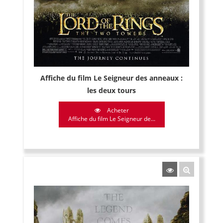
Affiche du film Le Seigneur des anneaux :
les deux tours
Acheter
Affiche du film Le Seigneur de...