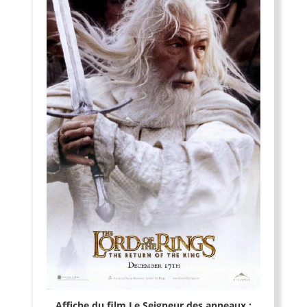
Affiche du film Le Seigneur des anneaux :