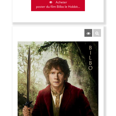
Acheter
poster du film Bilbo le Hobbit...