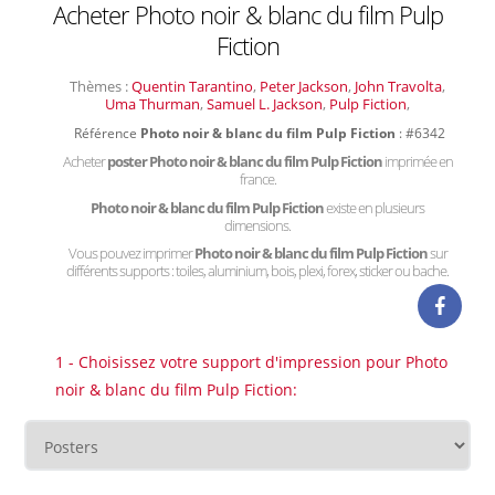
Acheter Photo noir & blanc du film Pulp
Fiction
Thèmes :
Quentin Tarantino
,
Peter Jackson
,
John Travolta
,
Uma Thurman
,
Samuel L. Jackson
,
Pulp Fiction
,
Référence
Photo noir & blanc du film Pulp Fiction
: #6342
Acheter
poster Photo noir & blanc du film Pulp Fiction
imprimée en
france.
Photo noir & blanc du film Pulp Fiction
existe en plusieurs
dimensions.
Vous pouvez imprimer
Photo noir & blanc du film Pulp Fiction
sur
différents supports : toiles, aluminium, bois, plexi, forex, sticker ou bache.
1 - Choisissez votre support d'impression pour Photo
noir & blanc du film Pulp Fiction: