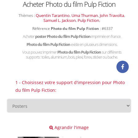
Acheter Photo du film Pulp Fiction
Thèmes :
Quentin Tarantino
,
Uma Thurman
,
John Travolta
,
Samuel L. Jackson
,
Pulp Fiction
,
Référence
Photo du film Pulp Fiction
: #6337
Acheter
poster Photo du film Pulp Fiction
imprimée en france.
Photo du film Pulp Fiction
existe en plusieurs dimensions.
Vous pouvez imprimer
Photo du film Pulp Fiction
sur différents
supports : toiles, aluminium, bois, plexi, forex, sticker ou bache.
1 - Choisissez votre support d'impression pour Photo
du film Pulp Fiction:
Agrandir l'image