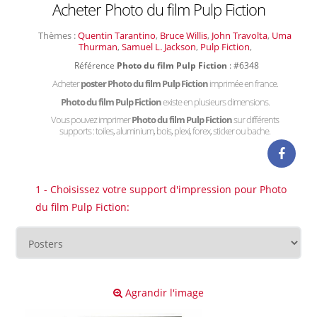
Acheter Photo du film Pulp Fiction
Thèmes :
Quentin Tarantino
,
Bruce Willis
,
John Travolta
,
Uma
Thurman
,
Samuel L. Jackson
,
Pulp Fiction
,
Référence
Photo du film Pulp Fiction
: #6348
Acheter
poster Photo du film Pulp Fiction
imprimée en france.
Photo du film Pulp Fiction
existe en plusieurs dimensions.
Vous pouvez imprimer
Photo du film Pulp Fiction
sur différents
supports : toiles, aluminium, bois, plexi, forex, sticker ou bache.
1 - Choisissez votre support d'impression pour Photo
du film Pulp Fiction:
Agrandir l'image