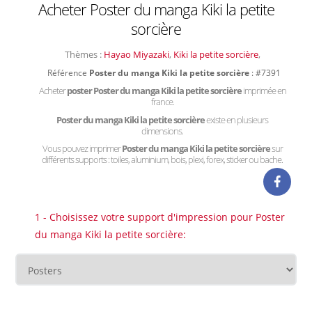
Acheter Poster du manga Kiki la petite
sorcière
Thèmes :
Hayao Miyazaki
,
Kiki la petite sorcière
,
Référence
Poster du manga Kiki la petite sorcière
: #7391
Acheter
poster Poster du manga Kiki la petite sorcière
imprimée en
france.
Poster du manga Kiki la petite sorcière
existe en plusieurs
dimensions.
Vous pouvez imprimer
Poster du manga Kiki la petite sorcière
sur
différents supports : toiles, aluminium, bois, plexi, forex, sticker ou bache.
1 - Choisissez votre support d'impression pour Poster
du manga Kiki la petite sorcière: