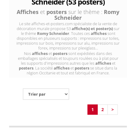
Schneider (53 posters)
Affiches
et
posters
sur le thème :
Romy
Schneider
Le site affiches-et-posters.com spécialiste de la vente de
décoration murale propose 53
affiche(s) et poster(s)
sur
le thème
Romy Schneider
. Toutes ces
affiches
sont
disponibles en plusieurs supports : impressions sur toiles,
impressions sur bois, impressions sur alu, impressions sur
forex, impressions sur plexiglass...
Nos
affiches
et
posters
sont expédiées dans des
emballages spécialisés et toujours roulées ou à plat pour
les supports d'impressions autres que les
affiches
et
posters
. La société
affiches
et
posters
se situe dans la
région Occitanie et tout est fabriqué en France.
1
2
>