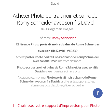
David
Acheter Photo portrait noir et balnc de
Romy Schneider avec son fils David
© - Bridgeman Images
Thèmes :
Romy Schneider
,
Référence
Photo portrait noir et balnc de Romy Schneider
avec son fils David
: #60339
Acheter
poster Photo portrait noir et balnc de Romy Schneider
avec son fils David
imprimée en france.
Photo portrait noir et balnc de Romy Schneider avec son fils
David
existe en plusieurs dimensions.
Vous pouvez imprimer
Photo portrait noir et balnc de Romy
Schneider avec son fils David
sur différents supports : toiles,
aluminium, bois, plexi, forex, sticker ou bache.
1 - Choisissez votre support d'impression pour Photo