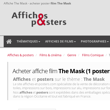
Affiche The Mask - acheter poster
film The Mask
THÉMATIQUES
AFFICHES DE FILMS
PHOTOGRAPHIES
Affiches & posters
Films & cinéma
Genre
Films Comique
Acheter affiche film
The Mask (1 poster
Affiches
et
posters
sur le thème :
The Mask
Le site affiches-et-posters.com spécialiste de la vente de décorati
toiles, impressions sur bois, impressions sur alu, impressions sur for
Nos
affiches
et
posters
sont expédiées dans des emballages spécial
dans la région Occitanie et tout est fabriqué en France.