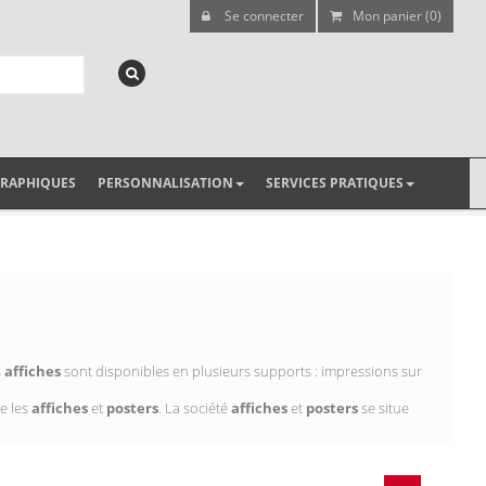
Se connecter
Mon panier (0)
GRAPHIQUES
PERSONNALISATION
SERVICES PRATIQUES
s
affiches
sont disponibles en plusieurs supports : impressions sur
e les
affiches
et
posters
. La société
affiches
et
posters
se situe