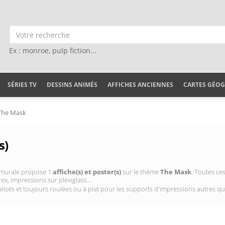
Ex : monroe, pulp fiction...
SÉRIES TV
DESSINS ANIMÉS
AFFICHES ANCIENNES
CARTES GÉO
The Mask
s)
on murale propose 1
affiche(s) et poster(s)
sur le thème
The Mask
. Toutes ce
ex, impressions sur plexiglass...
isés et toujours roulées ou à plat pour les supports d'impressions autres qu