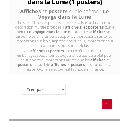
dans la Lune (1 posters)
Affiches
et
posters
sur le thème :
Le
Voyage dans la Lune
Le site affiches-et-posters.com spécialiste de la vente de
décoration murale propose 1
affiche(s) et poster(s)
sur le
thème
Le Voyage dans la Lune
. Toutes ces
affiches
sont
disponibles en plusieurs supports : impressions sur toiles,
impressions sur bois, impressions sur alu, impressions sur
forex, impressions sur plexiglass...
Nos
affiches
et
posters
sont expédiées dans des
emballages spécialisés et toujours roulées ou à plat pour
les supports d'impressions autres que les
affiches
et
posters
. La société
affiches
et
posters
se situe dans la
région Occitanie et tout est fabriqué en France.
1