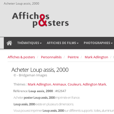
Acheter Loup assis, 2000
THÉMATIQUES
AFFICHES DE FILMS
PHOTOGRAPHIES
Affiches & posters
Personnalités
Peintre
Mark Adlington
Acheter Loup assis, 2000
© - Bridgeman Images
Thèmes :
Mark Adlington
,
Animaux
,
Couleurs
,
Adlington Mark
,
Référence
Loup assis, 2000
: #62647
Acheter
poster Loup assis, 2000
imprimée en france.
Loup assis, 2000
existe en plusieurs dimensions.
Vous pouvez imprimer
Loup assis, 2000
sur différents supports : toiles, aluminium