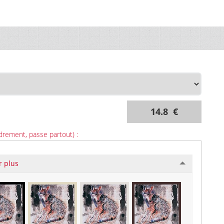
14.8 €
drement, passe partout) :
r plus