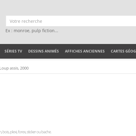
Ex : monroe, pulp fiction...
SÉRIES TV
DESSINS ANIMÉS
AFFICHES ANCIENNES
CARTES GÉO
Loup assis, 2000
, bois, plexi, forex, sticker ou bache.