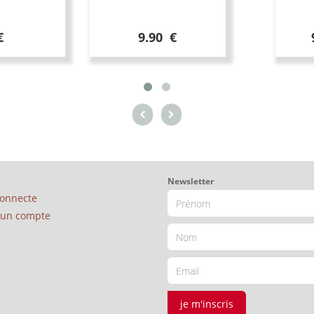
€
9.90 €
Newsletter
connecte
é un compte
je m'inscris