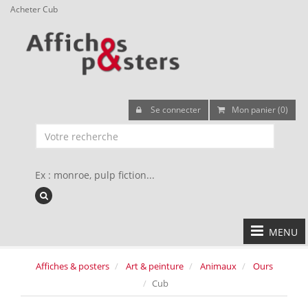
Acheter Cub
Se connecter
Mon panier (0)
Ex : monroe, pulp fiction...
MENU
Affiches & posters
Art & peinture
Animaux
Ours
Cub