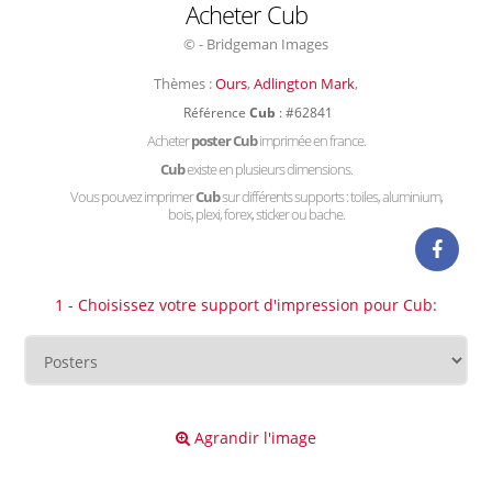
Acheter Cub
© - Bridgeman Images
Thèmes :
Ours
,
Adlington Mark
,
Référence
Cub
: #62841
Acheter
poster Cub
imprimée en france.
Cub
existe en plusieurs dimensions.
Vous pouvez imprimer
Cub
sur différents supports : toiles, aluminium,
bois, plexi, forex, sticker ou bache.
1 - Choisissez votre support d'impression pour Cub:
Agrandir l'image