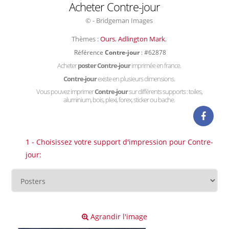
Acheter Contre-jour
© - Bridgeman Images
Thèmes :
Ours
,
Adlington Mark
,
Référence
Contre-jour
: #62878
Acheter
poster Contre-jour
imprimée en france.
Contre-jour
existe en plusieurs dimensions.
Vous pouvez imprimer
Contre-jour
sur différents supports : toiles,
aluminium, bois, plexi, forex, sticker ou bache.
1 - Choisissez votre support d'impression pour Contre-
jour:
Agrandir l'image