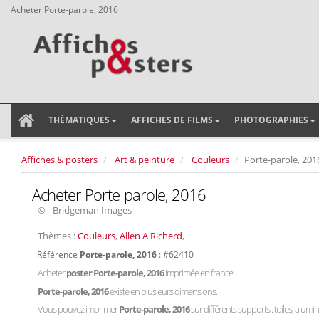
Acheter Porte-parole, 2016
THÉMATIQUES
AFFICHES DE FILMS
PHOTOGRAPHIES
Affiches & posters
Art & peinture
Couleurs
Porte-parole, 201
Acheter Porte-parole, 2016
© - Bridgeman Images
Thèmes :
Couleurs
,
Allen A Richerd
,
Référence
Porte-parole, 2016
: #62410
Acheter
poster Porte-parole, 2016
imprimée en france.
Porte-parole, 2016
existe en plusieurs dimensions.
Vous pouvez imprimer
Porte-parole, 2016
sur différents supports : toiles, alumin