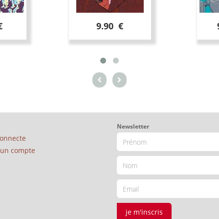
€
9.90 €
Newsletter
connecte
é un compte
je m'inscris