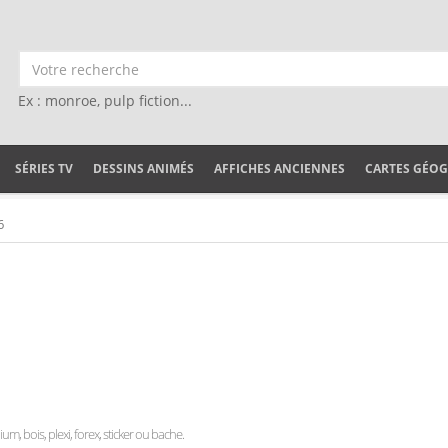
Ex : monroe, pulp fiction...
SÉRIES TV
DESSINS ANIMÉS
AFFICHES ANCIENNES
CARTES GÉO
6
ium, bois, plexi, forex, sticker ou bache.