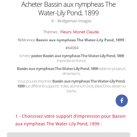
Acheter Bassin aux nympheas The
Water-Lily Pond, 1899
© - Bridgeman Images
Thèmes :
Fleurs
,
Monet Claude
,
Référence
Bassin aux nympheas The Water-Lily Pond, 1899
:
#64064
Acheter
poster Bassin aux nympheas The Water-Lily Pond, 1899
imprimée en france.
Bassin aux nympheas The Water-Lily Pond, 1899
existe en plusieurs
dimensions.
Vous pouvez imprimer
Bassin aux nympheas The Water-Lily Pond,
1899
sur différents supports : toiles, aluminium, bois, plexi, forex, sticker ou
bache.
1 - Choisissez votre support d'impression pour Bassin
aux nympheas The Water-Lily Pond, 1899 :