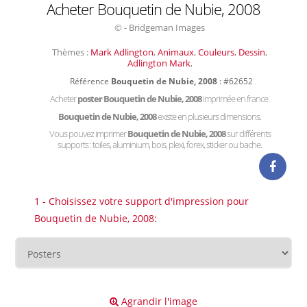
Acheter Bouquetin de Nubie, 2008
© - Bridgeman Images
Thèmes :
Mark Adlington
,
Animaux
,
Couleurs
,
Dessin
,
Adlington Mark
,
Référence
Bouquetin de Nubie, 2008
: #62652
Acheter
poster Bouquetin de Nubie, 2008
imprimée en france.
Bouquetin de Nubie, 2008
existe en plusieurs dimensions.
Vous pouvez imprimer
Bouquetin de Nubie, 2008
sur différents
supports : toiles, aluminium, bois, plexi, forex, sticker ou bache.
1 - Choisissez votre support d'impression pour
Bouquetin de Nubie, 2008:
Agrandir l'image