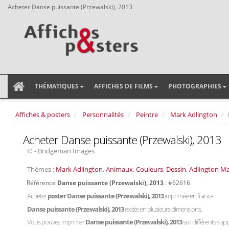
Acheter Danse puissante (Przewalski), 2013
THÉMATIQUES
AFFICHES DE FILMS
PHOTOGRAPHIES
Affiches & posters
Personnalités
Peintre
Mark Adlington
Acheter Danse puissante (Przewalski), 2013
© - Bridgeman Images
Thèmes :
Mark Adlington
,
Animaux
,
Couleurs
,
Dessin
,
Adlington M
Référence
Danse puissante (Przewalski), 2013
: #62616
Acheter
poster Danse puissante (Przewalski), 2013
imprimée en france.
Danse puissante (Przewalski), 2013
existe en plusieurs dimensions.
Vous pouvez imprimer
Danse puissante (Przewalski), 2013
sur différents suppo