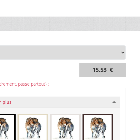
15.53 €
drement, passe partout) :
r plus