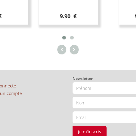
€
9.90 €
Newsletter
connecte
é un compte
je m'inscris