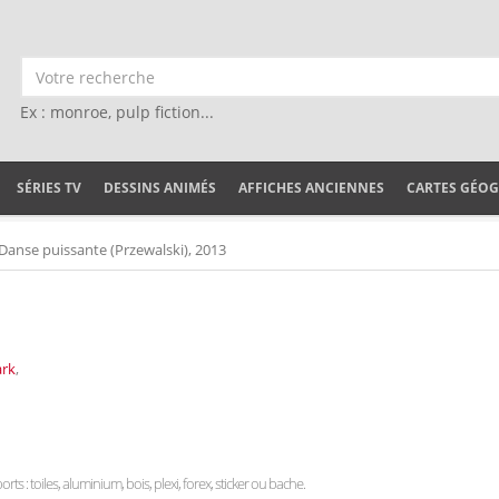
Ex : monroe, pulp fiction...
SÉRIES TV
DESSINS ANIMÉS
AFFICHES ANCIENNES
CARTES GÉO
Danse puissante (Przewalski), 2013
ark
,
rts : toiles, aluminium, bois, plexi, forex, sticker ou bache.