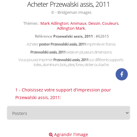
Acheter Przewalski assis, 2011
© - Bridgeman Images
Thèmes :
Mark Adlington
,
Animaux
,
Dessin
,
Couleurs
,
Adlington Mark
,
Référence
Przewalski assis, 2011
: #62615
Acheter
poster Przewalski assis, 2011
imprimée en france.
Przewalski assis, 2011
existe en plusieurs dimensions.
Vous pouvez imprimer
Przewalski assis, 2011
sur différents supports :
toiles, aluminium, bois, plexi, forex, sticker ou bache.
1 - Choisissez votre support d'impression pour
Przewalski assis, 2011:
Agrandir l'image