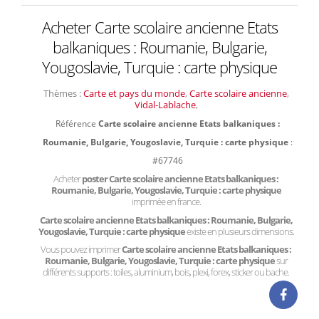
Acheter Carte scolaire ancienne Etats
balkaniques : Roumanie, Bulgarie,
Yougoslavie, Turquie : carte physique
Thèmes :
Carte et pays du monde
,
Carte scolaire ancienne
,
Vidal-Lablache
,
Référence
Carte scolaire ancienne Etats balkaniques :
Roumanie, Bulgarie, Yougoslavie, Turquie : carte physique
:
#67746
Acheter
poster Carte scolaire ancienne Etats balkaniques :
Roumanie, Bulgarie, Yougoslavie, Turquie : carte physique
imprimée en france.
Carte scolaire ancienne Etats balkaniques : Roumanie, Bulgarie,
Yougoslavie, Turquie : carte physique
existe en plusieurs dimensions.
Vous pouvez imprimer
Carte scolaire ancienne Etats balkaniques :
Roumanie, Bulgarie, Yougoslavie, Turquie : carte physique
sur
différents supports : toiles, aluminium, bois, plexi, forex, sticker ou bache.